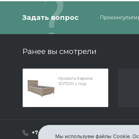
Задать вопрос
Проконсультир
Ранее вы смотрели
Кровать Карина
120*200 с под.
механизмом Гикори
Джексон светлый
О ком
+7 (3952) 503-504
Мы используем файлы Cookie. Ос