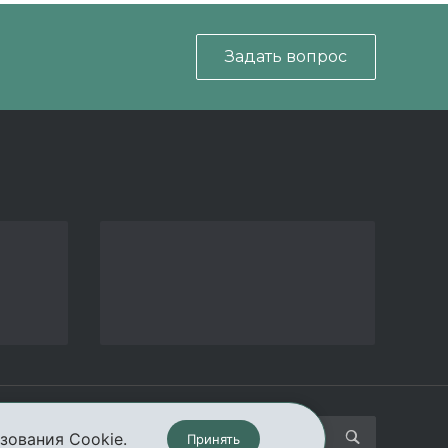
Задать вопрос
кты
зования Cookie.
Принять