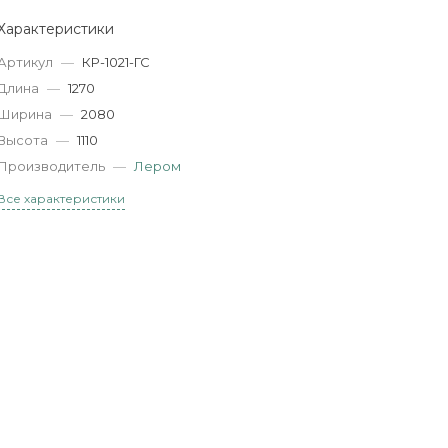
Характеристики
Артикул
—
КР-1021-ГС
Длина
—
1270
Ширина
—
2080
Высота
—
1110
Производитель
—
Лером
Все характеристики