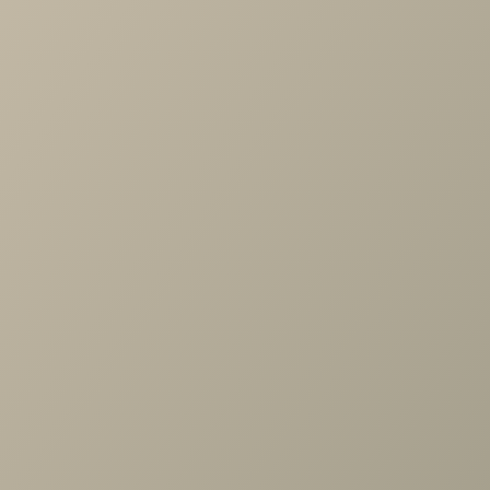
Характеристики
Артикул
—
КР-1001-ГС
Длина
—
1305
Ширина
—
2065
Высота
—
955
Производитель
—
Лером
Все характеристики
ОПИСАНИЕ
ХАРАКТЕРИСТИКИ
ОПЛАТА
Материал: ЛДСП, МДФ
Задать вопрос
Проконсультируем и ответим на все вопросы