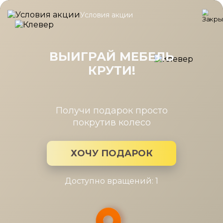
Условия акции
Главная
/
Каталог мебели
/
Кровати
/
Кровать Карина 120*2
Кровать Карина 120*200 с
подъемным механизмом Гикори
ВЫИГРАЙ МЕБЕЛЬ
Джексон светлый
КРУТИ!
Получи подарок просто
покрутив колесо
ХОЧУ ПОДАРОК
Доступно вращений: 1