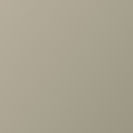
по выбору мебели!
Задать вопрос
Ранее вы смотрели
Кровать Карина 120*200 с
подъемным механизмом Гикори
Джексон светлый
+7 (3952) 503-504
Заказать звонок