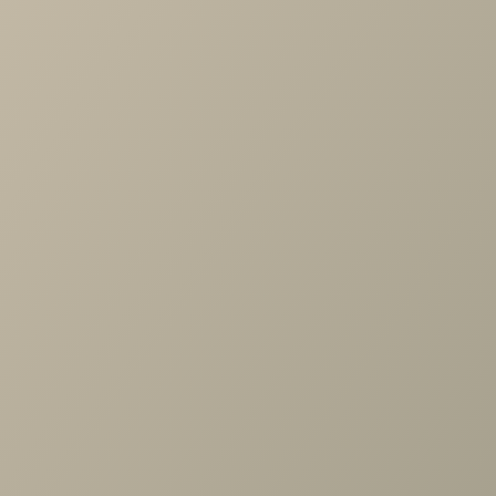
Артикул
—
HPH.002.01
Длина
—
166
Ширина
—
600
Высота
—
320
Коллекция
—
Магнум спальня
Производитель
—
Ангстрем
Все характеристики
ОПИСАНИЕ
ХАРАКТЕРИСТИКИ
ОПЛАТА
Магнум МГ-021.01 Полка настенная, (Н), Блан-Шене+Дуб
Бунратти
Задать вопрос