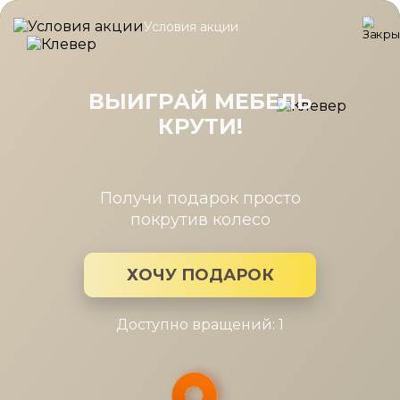
Условия акции
Главная
/
Каталог мебели
/
Полки
/
Полка настенная Магнум 
Полка настенная Магнум МГ-021.01,
(Н), Блан-Шене+Дуб Бунратти
ВЫИГРАЙ МЕБЕЛЬ
КРУТИ!
Получи подарок просто
покрутив колесо
ХОЧУ ПОДАРОК
Доступно вращений: 1