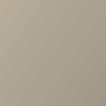
Проконсультируем и ответим на все вопросы
по выбору мебели!
Задать вопрос
Ранее вы смотрели
Полка настенная Магнум
МГ-021.01, (Н), Блан-Шене+Дуб
Бунратти