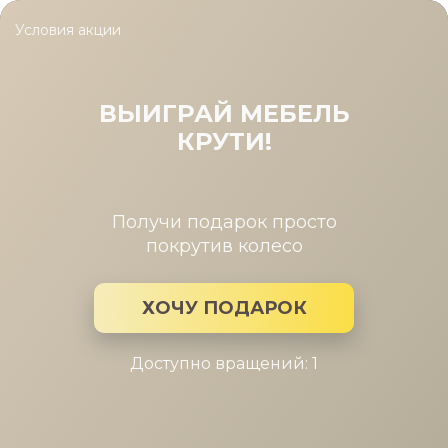
Условия акции
Главная
/
Коллекция
/
Стол Kenner DO 1200
Стол Kenner DO 1200
ВЫИГРАЙ МЕБЕЛЬ
КРУТИ!
Това
Производитель:
Коллекция мебели: Стол Kenner DO 1200
Получи подарок просто
покрутив колесо
ХОЧУ ПОДАРОК
Доступно вращений: 1