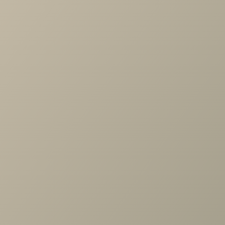
жизни.
Как воспользоваться бесплатным дизайн-проекто
Чтобы получить бесплатный дизайн-проект и консультац
наших профессионалов,
переходите на наш профиль
и
записывайтесь на консультацию дизайнеров
. Наши
специалисты с радостью ответят на ваши вопросы,
предложат идеи и помогут создать интерьер, который
сделает ваш дом по-настоящему уютным и современным
Почему стоит выбрать наш магазин мебели?
С нами обустройство нового дома становится проще: от
бесплатного дизайн-проекта до полной комплектации
мебелью высокого качества. Мы заботимся о том, чтобы
ваш интерьер радовал вас каждый день и создавал
атмосферу уюта и комфорта.