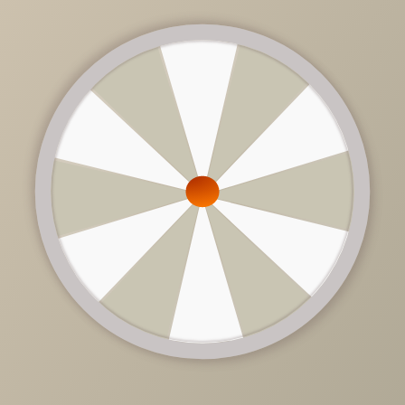
Что вы получите с бесплатным дизайн-проектом?
Индивидуальный подбор мебели
— наши дизайне
учтут особенности вашей квартиры, предпочтения и
образ жизни, чтобы предложить вам подходящие
мебельные решения.
Рациональная организация пространства
—
независимо от сложности планировки, мы найдем
лучшие варианты для каждой комнаты, включая
компактные решения для маленьких помещений и
многофункциональную мебель.
Экономия времени и средств
— бесплатный дизайн
проект позволит вам сразу увидеть, как будет выгляде
будущий интерьер, без необходимости тратить деньги
на дизайнерские услуги и долгие поиски подходящей
мебели.
Гармония стиля и функциональности
— каждый
элемент подбирается так, чтобы ваш интерьер был не
только красивым, но и удобным для повседневной