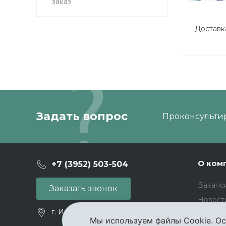
заказ
осто
о
Доставк
Компания
К
доставку
службой 
города и 
: 1
Задать вопрос
Проконсультир
О ком
+7 (3952) 503-504
Ваканс
Заказать звонок
Новост
г. Иркутск, ул. Партизанская, 56
Отзывы
Мы используем файлы Cookie. Ос