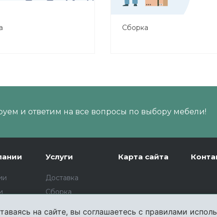
а
Сборка
 Мир Мебели выполняет
В компании Мир Мебели вы м
 своей собственной
заказать профессиональную
доставки в любой район
сборку мебели
области.
уем и ответим на все вопросы по выбору мебели!
пании
Услуги
Карта сайта
Конта
ии
Доставка
и
Сборка
Изготовление
таваясь на сайте, вы соглашаетесь с правилами исполь
мебели на заказ