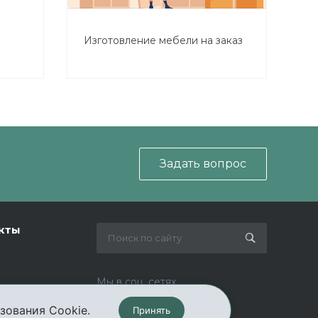
Изготовление мебели на заказ
ожете
Задать вопрос
кты
Мы в соц. сетях
зования Cookie.
Принять