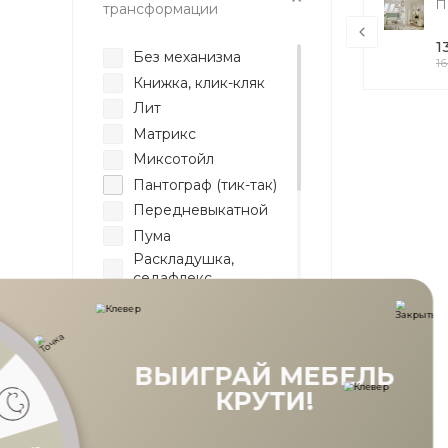
Комплект полок Анри
П
трансформации
АН-011.00, Швейцарский вяз
4 190 руб.
1
Без механизма
1
Книжка, клик-кляк
Лит
Матрикс
Миксотойл
Пантограф (тик-так)
Передневыкатной
Пума
Раскладушка,
седафлекс
Реклайнер
Серджио
Механизм
Соло
ВЫИГРАЙ МЕ
раскладывания
Аккордеон
КРУТИ!
Выкатной
С механизмом
Дельфин
Без механизма