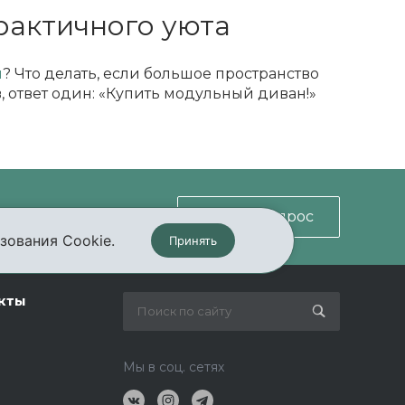
рактичного уюта
й
? Что делать, если большое пространство
, ответ один: «Купить модульный диван!»
Задать вопрос
зования Cookie.
Принять
кты
Мы в соц. сетях