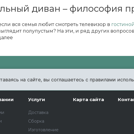
льный диван – философия п
 если вся семья любит смотреть телевизор в
гостино
ыглядит полупустым? На эти, и ряд других вопросов
далее
уем и ответим на все вопросы по выбору мебели!
таваясь на сайте, вы соглашаетесь с правилами исполь
пании
Услуги
Карта сайта
Конта
ии
Доставка
и
Сборка
Изготовление