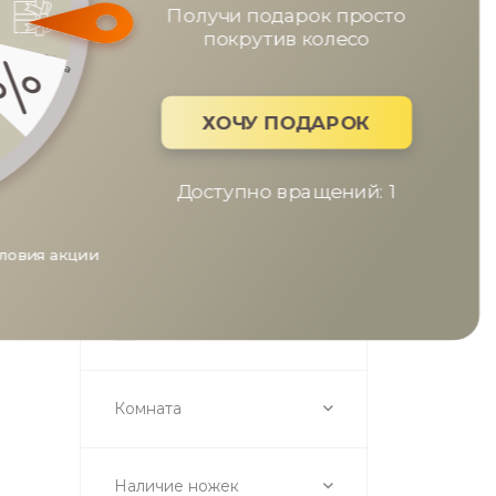
Еврокнижка
Получи подарок пр
покрутив колес
Стиль
ХОЧУ ПОДАРО
Классический
Современный
Лофт
Доступно вращений
Кантри
Минимализм
Условия акции
Неоклассика
Прованс
Скандинавский
Комната
Наличие ножек