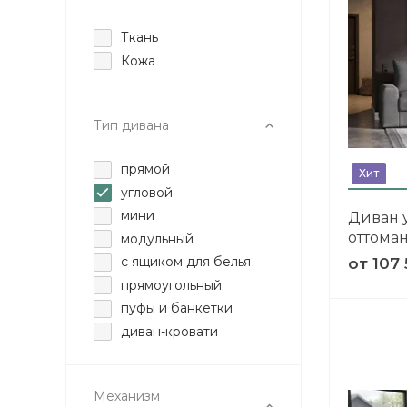
Ткань
Кожа
Тип дивана
прямой
Хит
угловой
мини
Диван 
оттома
модульный
с ящиком для белья
от
107 
прямоугольный
пуфы и банкетки
диван-кровати
Механизм