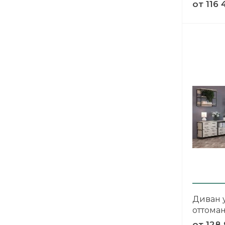
от
116 
Диван 
оттома
от
128 