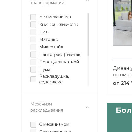
трансформации
Без механизма
Книжка, клик-кляк
Лит
Матрикс
Миксотойл
Пантограф (тик-так)
Передневыкатной
Диван 
Пума
оттома
Раскладушка,
седафлекс
от
214 
Реклайнер
Серджио
Механизм
Соло
Бол
раскладывания
Аккордеон
Выкатной
С механизмом
Дельфин
Без механизма