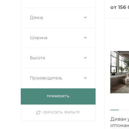
от
156 
Длина
Ширина
Высота
Производитель
ВЫИГРАЙ МЕБ
КРУТИ!
ПРИМЕНИТЬ
Получи подарок прос
СБРОСИТЬ ФИЛЬТР
покрутив колесо
Диван у
оттома