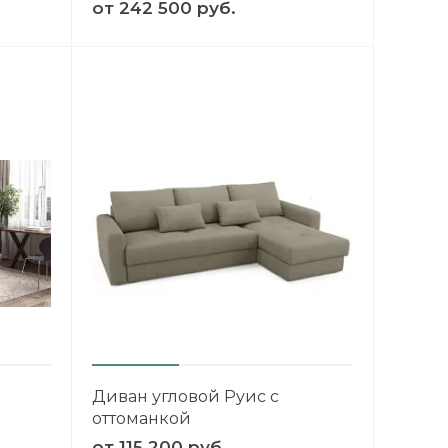
от
242 500 руб.
Диван угловой Руис с
оттоманкой
от
115 200 руб.