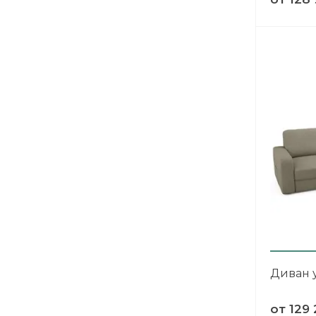
Диван у
от
129 