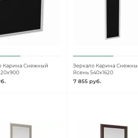
о Карина Снежный
Зеркало Карина Снежн
720x900
Ясень 540x1620
уб.
7 855 руб.
БЕЛЬ
осто
о