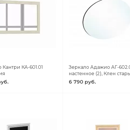
 Кантри КА-601.01
Зеркало Адажио АГ-602.
ия
настенное (2), Клен стар
руб.
6 790 руб.