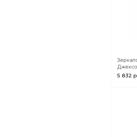
Зеркал
Джексо
5 832 р