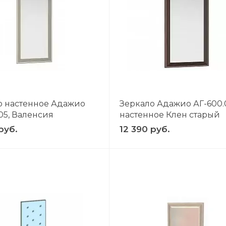
К
: 1
о настенное Адажио
Зеркало Адажио АГ-600.
05, Валенсия
настенное Клен старый
руб.
12 390 руб.