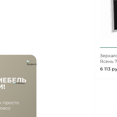
Зеркал
Ясень 
6 113 р
ВЫИГРАЙ МЕ
КРУТИ!
Получи подарок пр
покрутив колес