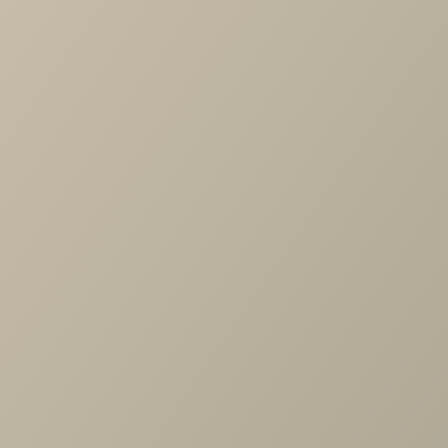
-
+
В КОРЗИНУ
Характеристики
Тип дивана
—
угловой, с ящиком для белья, диван-кровати
Длина
—
2720
Ширина
—
1780
Высота
—
1020
Коллекция
—
Диван Кельн
Производитель
—
Andrea
Все характеристики
ОПИСАНИЕ
ХАРАКТЕРИСТИКИ
ОПЛАТА
СОВРЕМЕННЫЙ МОДЕРН Кёльн – модульный диван в сти