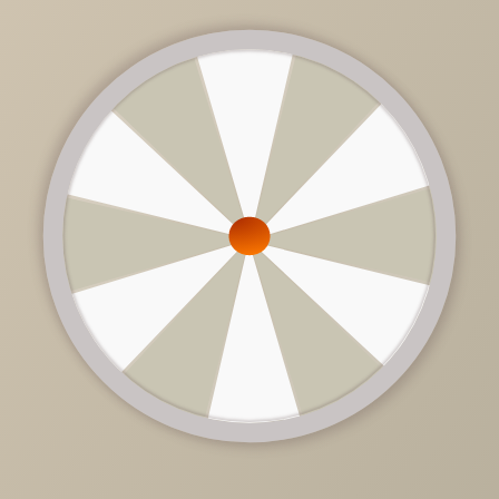
от
120 900 руб.
/
шт
Цена дивана зависит от ценовой категории ткани и
комплектации.
Обратитесь к продавцу-консультанту.
Доступно в кредит