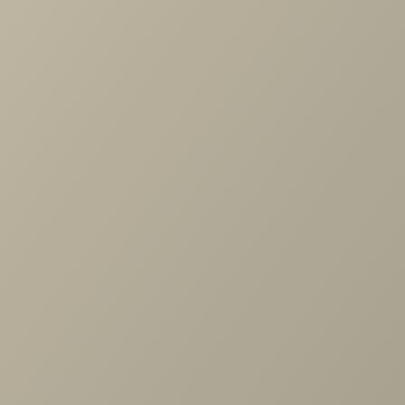
«современный модерн». Одна из главных особенностей
модели – скруглённые подушки сидений и длинная
прошивка между сиденьем и спинкой, которые придают
дивану визуальной мягкости и элегантности. Кроме того,
мы дополнили модерновый дизайн дивана большим канап
и удобной посадкой. Стандарт комфорта - ANATOMICA
обеспечен за счет небольшого наклона спинки, среднег
уровня мягкости ППУ, двухсекционного деления сидений
спинок. Это обеспечивает равномерное, анатомически
правильное распределение веса тела по всей
поверхности.
Похожие товары
Диван Кельн
85 800 руб.