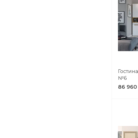
Гостин
№6
86 960