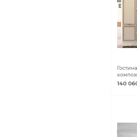
ВЫИГРАЙ МЕБ
КРУТИ!
Получи подарок прос
покрутив колесо
Гостин
композ
140 06
ХОЧУ ПОДАРОК
Доступно вращений: 
Условия акции