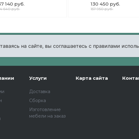
37 140 руб.
130 450 руб.
64 640 руб.
157 950 руб.
таваясь на сайте, вы соглашаетесь с правилами исполь
уем и ответим на все вопросы по выбору мебели!
пании
Услуги
Карта сайта
Конта
ии
Доставка
и
Сборка
Изготовление
мебели на заказ
ы