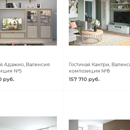
ЕЛЬ
то
ая Адажио, Валенсия
Гостиная Кантри, Вален
иция №5
композиция №8
0 руб.
157 710 руб.
1