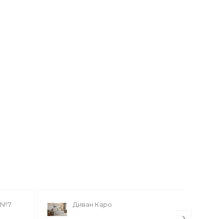
 №7
Диван Каро