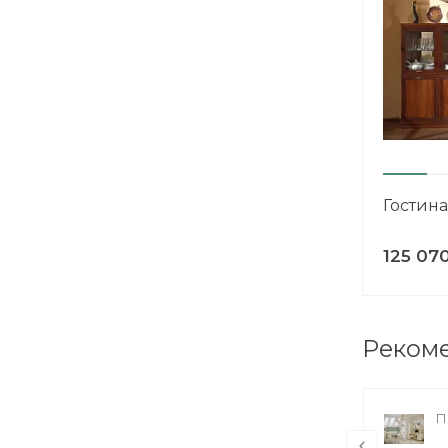
Гостин
125 07
Реком
Диван угловой Макао с
П
оттоманкой