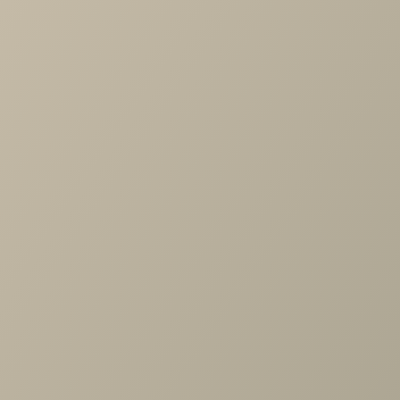
Все характеристики
Товары в комплекте
Шкаф Адажио
Шкаф Адажио
АГ-260.02 Д1, Клен
АГ-224.13 Д1, Клен
старый
старый
Арт. DNZ.000.00
Арт. DO7.000.00
73,180 руб. / 2
42,490 руб. / 1
шт
шт
Подробнее
Подробнее