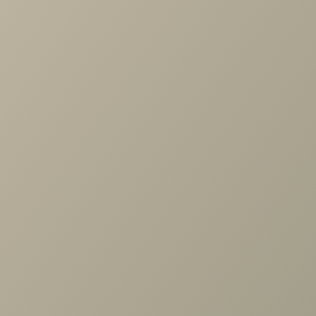
ОПИСАНИЕ
ХАРАКТЕРИСТИКИ
ОПЛАТА
Гостиная выполнена из ЛДСП цвета «Клен старый» с
применением профилей МДФ, окутанных финиш-пленкой
того же оттенка, представляет собой сочетание
классического стиля и элементов минимализма. Все
фасадные элементы отделаны патиной и покрыты лаком.
Использованы только высококачественные материалы,
комплектующие и фурнитура ведущих мировых
производителей. Отсутствие обилия декоративных
элементов, присущих традиционной классике, делает
конструкцию гостиной более легкой и непринужденной –
для тех, кто тяготеет к классическому стилю в оформлен
интерьера, но не желает наполнять жилое пространство
крупными «тяжелыми» формами.
Задать вопрос