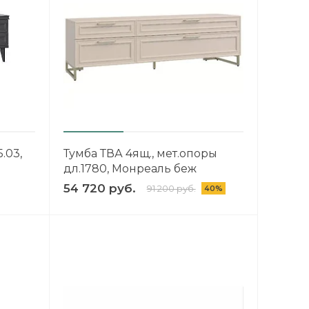
.03,
Тумба ТВА 4ящ., мет.опоры
дл.1780, Монреаль беж
54 720 руб.
91 200 руб.
40%