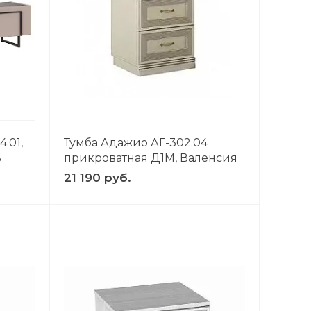
.01,
Тумба Адажио АГ-302.04
ь
прикроватная Д1М, Валенсия
21 190 руб.