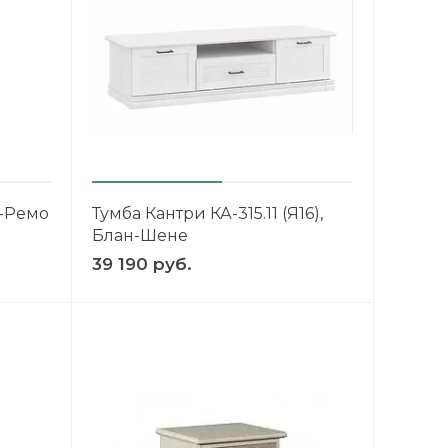
н-Ремо
Тумба Кантри КА-315.11 (Я16),
Блан-Шене
39 190 руб.