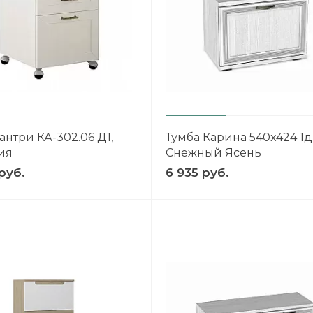
антри КА-302.06 Д1,
Тумба Карина 540x424 1д
ия
Снежный Ясень
руб.
6 935 руб.