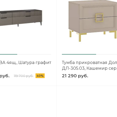
ВА 4ящ., Шатура графит
Тумба прикроватная До
ДЛ-305.03, Кашемир се
руб.
21 290 руб.
119 700 руб.
40%