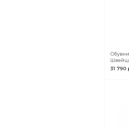
Обувниц
Швейца
31 790 