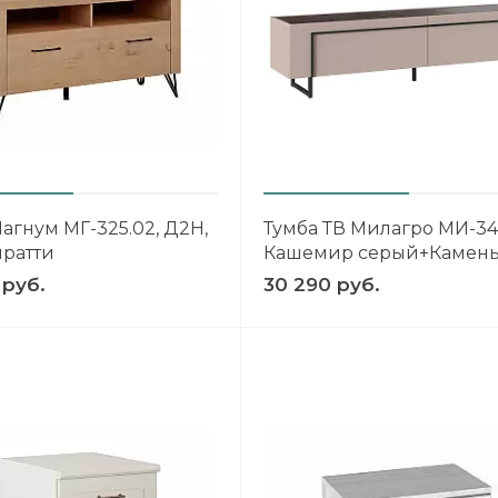
агнум МГ-325.02, Д2Н,
Тумба ТВ Милагро МИ-344
нратти
Кашемир серый+Камен
Пьетра+Черный
 руб.
30 290 руб.