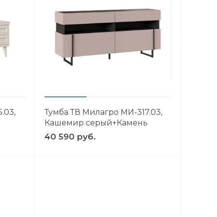
.03,
Тумба ТВ Милагро МИ-317.03,
Кашемир серый+Камень
Пьетра+Черный графит
40 590 руб.