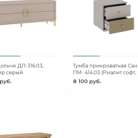
ольче ДЛ-316.03,
Тумба прикроватная Са
р серый
ПМ- 414.03 (Риалит софт,
Кашемир)
 руб.
8 100 руб.
ЛЬ
о