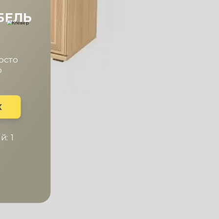
БЕЛЬ
осто
о
К
: 1