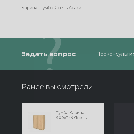
Карина Тумба Ясень Асахи
Задать вопрос
Проконсультир
Ранее вы смотрели
Тумба Карина
900x1144 Ясень
Асахи