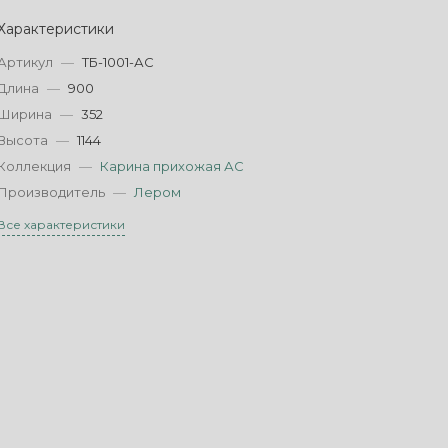
Характеристики
Артикул
—
ТБ-1001-АС
Длина
—
900
Ширина
—
352
Высота
—
1144
Коллекция
—
Карина прихожая АС
Производитель
—
Лером
Все характеристики