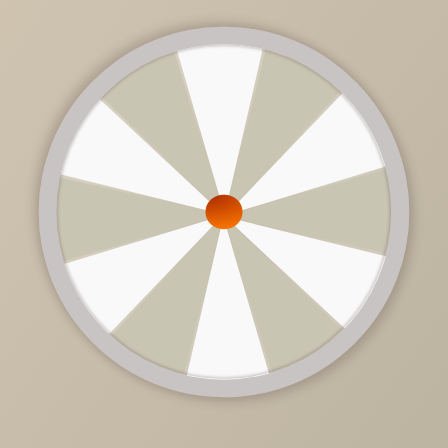
Стул полубарный Алст
Стул полубарный Седа
К
9 700 руб.
9 700 руб.
ПОДРОБНЕЕ
ПОДРОБНЕЕ
Стул полубарный Алст
Стул полубарный
поворотный
Баодин