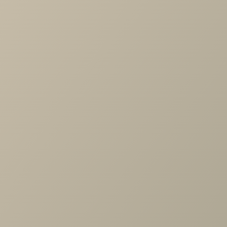
-
+
В КОРЗИНУ
Характеристики
Тип дивана
—
прямой, диван-кровати
Длина
—
2180
Ширина
—
1000
Высота
—
900
Производитель
—
Ваш День
Все характеристики
ОПИСАНИЕ
ХАРАКТЕРИСТИКИ
ОПЛАТА
Диван Кельн (ВД) (с)