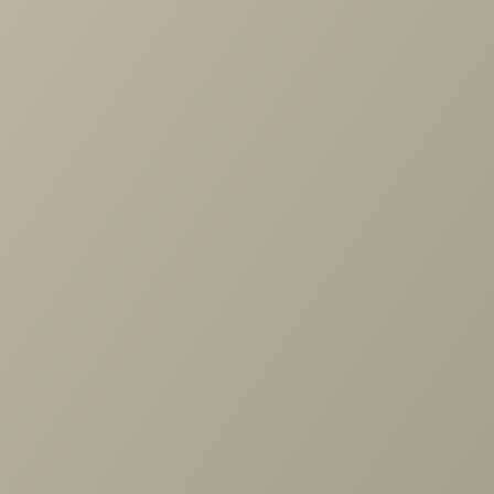
Похожие товары
Диван угловой Кельн
120 900 руб.
С этим товаром покупают
Столик журнальный Санторини 1020
50 000 руб.
Столик журнальный ВИВА 500*500 стекло черное
сталь золото
71 000 руб.