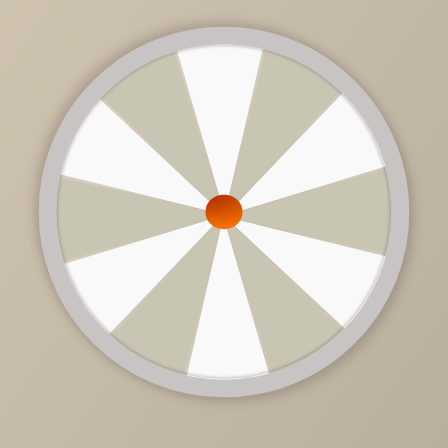
от
85 800 руб.
/
шт
Цена дивана зависит от ценовой категории ткани и
комплектации.
Обратитесь к продавцу-консультанту.
Доступно в кредит