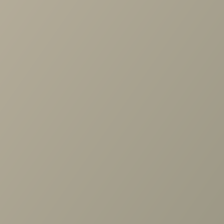
Стол Карина журнальный Ясень Асахи
10 824 руб.
Задать вопрос
Проконсультируем и ответим на все вопросы
по выбору мебели!
Задать вопрос
Ранее вы смотрели
Диван Кельн