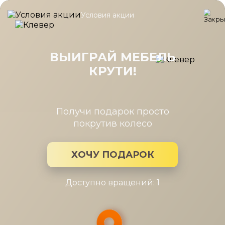
Условия акции
Главная
/
Каталог мебели
/
Зеркала
/
Зеркало Карина Снежн
Зеркало Карина Снежный Ясень
720x900
ВЫИГРАЙ МЕБЕЛЬ
КРУТИ!
Получи подарок просто
покрутив колесо
ХОЧУ ПОДАРОК
Доступно вращений: 1