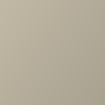
-
+
В КОРЗИНУ
Характеристики
Артикул
—
ЗР-1001-СЯ
Длина
—
720
Ширина
—
22
Высота
—
900
Коллекция
—
Карина спальня СЯ
Производитель
—
Лером
Все характеристики
ОПИСАНИЕ
ХАРАКТЕРИСТИКИ
ОПЛАТА
Карина Зеркало Снежный Ясень
Задать вопрос