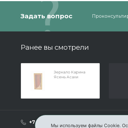
Задать вопрос
Проконсультир
Ранее вы смотрели
Зеркало Карина
Ясень Асахи
540x1080x22
О ком
+7 (3952) 503-504
Мы используем файлы Cookie. Ос