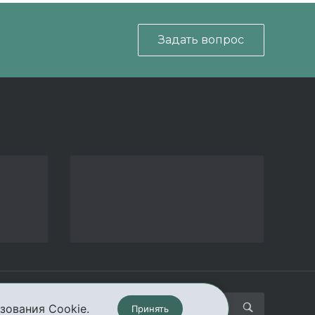
Задать вопрос
кты
зования Cookie.
Принять