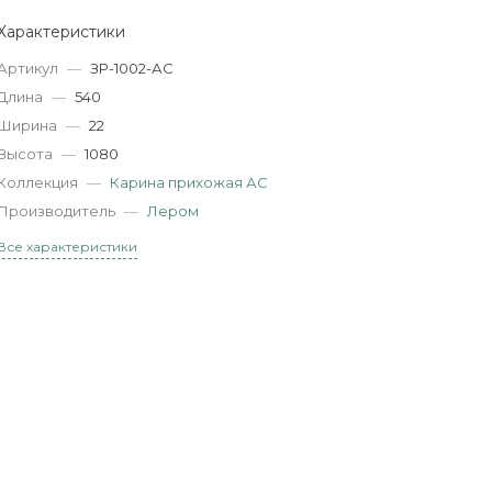
Характеристики
Артикул
—
ЗР-1002-АС
Длина
—
540
Ширина
—
22
Высота
—
1080
Коллекция
—
Карина прихожая АС
Производитель
—
Лером
Все характеристики