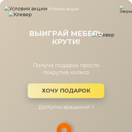
Условия акции
Главная
/
Каталог мебели
/
Зеркала
/
Зеркало Мелисса Ясень
Зеркало Мелисса Ясень Асахи
540x1238x20
ВЫИГРАЙ МЕБЕЛЬ
КРУТИ!
Получи подарок просто
покрутив колесо
ХОЧУ ПОДАРОК
Доступно вращений: 1