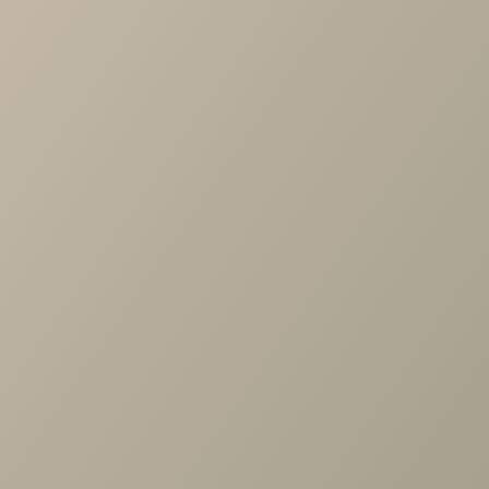
Артикул
—
ЗР-1004-АС
Длина
—
540
Ширина
—
20
Высота
—
1238
Коллекция
—
Карина прихожая АС
Производитель
—
Лером
Все характеристики
ОПИСАНИЕ
ХАРАКТЕРИСТИКИ
ОПЛАТА
Карина, Мелисса NEW Зеркало Ясень Асахи
Задать вопрос