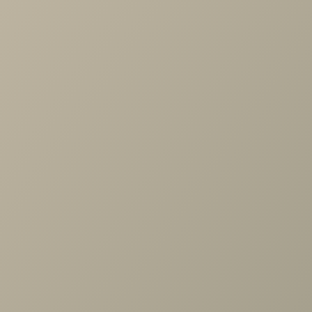
интерьеров в 2019 году. Модель нетребовательна к стилю
Сан-Ремо впишется практически в любое помещение — 
классики и скандинавского стиля до хай-тека или арт-деко
Эргономика дивана также универсальна. За счёт удобной
анатомической посадки модель подходит по росту для
большинства покупателей. Благодаря компактному
размеру этот диван украсит даже небольшую гостиную.
Похожие товары
Диван угловой Хилтон дл.2 400 с оттоманкой
172 500 руб.