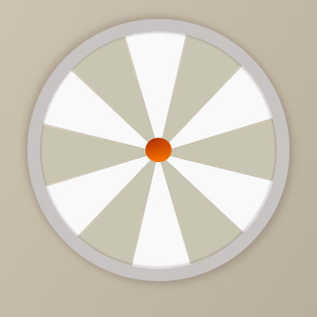
от
156 030 руб.
/
шт
Цена дивана зависит от ценовой категории ткани и
комплектации.
Обратитесь к продавцу-консультанту.
Доступно в кредит