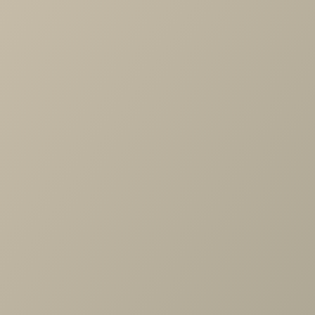
-
+
В КОРЗИНУ
Характеристики
Тип дивана
—
угловой, с ящиком для белья, диван-кровати
Длина
—
2660
Ширина
—
1780
Высота
—
1050
Коллекция
—
Диван Сан-Ремо
Производитель
—
Andrea
Все характеристики
ОПИСАНИЕ
ХАРАКТЕРИСТИКИ
ОПЛАТА
Легкий авангардный диван станет трендом современных