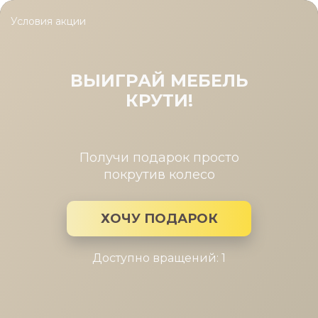
Условия акции
Главная
/
Каталог мебели
/
Диваны
/
Диван угловой Сан-Рем
Диван угловой Сан-Ремо
ВЫИГРАЙ МЕБЕЛЬ
КРУТИ!
Получи подарок просто
покрутив колесо
ХОЧУ ПОДАРОК
Доступно вращений: 1