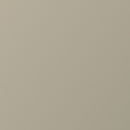
блока независимых пружин и слоя ППУ. Подстраивает
под анатомию человека. Идеален для комфорта
сидящих и лежащих людей с разными весовыми
категориями
декоративная стежка - защита от возможного
растяжения ткани
наличие вместительных мест хранения для постельны
принадлежностей и других вещей
декоративные подушки входят в комплект
съемный чехол облегчает уход за диваном. Есть
возможность менять чехол для смены цветового или
дизайнерского решения
Похожие товары
Диван угловой Ханс с оттоманкой