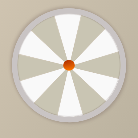
от
101 900 руб.
/
шт
Цена дивана зависит от ценовой категории ткани и
комплектации.
Обратитесь к продавцу-консультанту.
Доступно в кредит