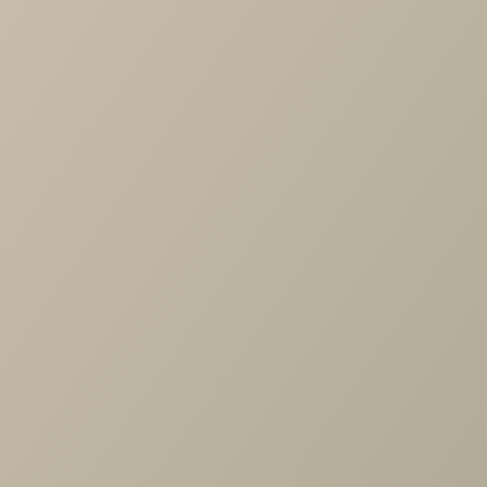
-
+
В КОРЗИНУ
Характеристики
Тип дивана
—
угловой, с ящиком для белья, диван-кровати
Длина
—
2260
Ширина
—
1600
Высота
—
930
Производитель
—
Rivalli
Все характеристики
ОПИСАНИЕ
ХАРАКТЕРИСТИКИ
ОПЛАТА
Диван Каролина угловой - современная модель в
скандинавском стиле. Отличительной особенностью