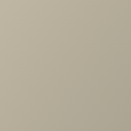
модели является красивый «английский шов» на
подлокотниках дивана. Высокие опоры придают дивану
легкости и облегчают процесс уборки: клиренс 10 см
позволяет свободно маневрировать роботу-пылесосу.
Дополнительное преимущество - задняя спинка в
основной ткани, что дает возможность размещать диван
не только у стены, но и в любом месте помещения. Особ
прочность дивану придает металлический каркас из
конструкционной стали, а простой и надежный механизм
трансформации - пантограф - обеспечивает долгий срок
службы.
Особенности:
эргономичный и удобный диван по высоте и глубине
посадочного места, углу наклона спинки, ширине
спального места, мягкого наполнения мест сидения и
лежания
высокий матрас с ортопедическим эффектом на осно