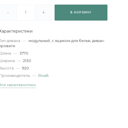
-
+
В КОРЗИНУ
Характеристики
Тип дивана
—
модульный, с ящиком для белья, диван-
кровати
Длина
—
3770
Ширина
—
2130
Высота
—
920
Производитель
—
Rivalli
Все характеристики