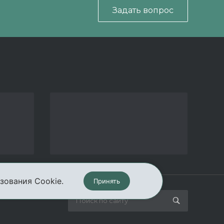
Задать вопрос
зования Cookie.
Принять
кты