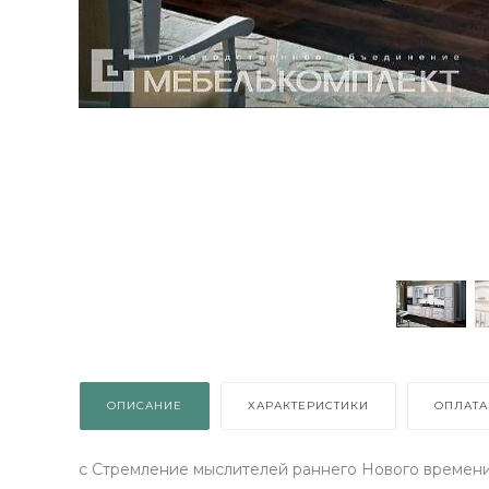
ВЫИГРАЙ МЕБЕЛЬ
КРУТИ!
ОПИСАНИЕ
ХАРАКТЕРИСТИКИ
ОПЛАТА
Получи подарок просто
покрутив колесо
с Стремление мыслителей раннего Нового времени