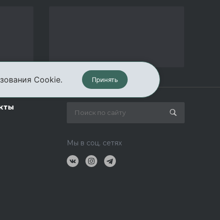
зования Cookie.
Принять
кты
Мы в соц. сетях