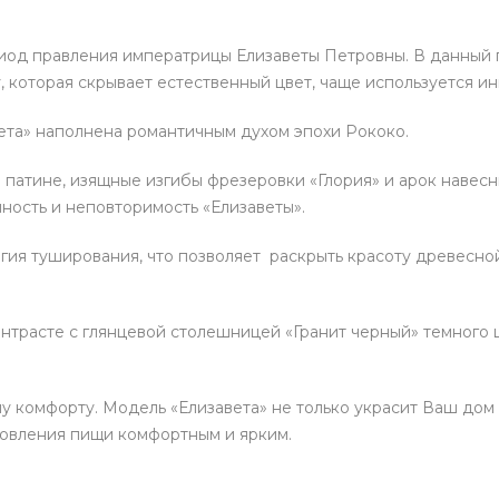
риод правления императрицы Елизаветы Петровны. В данный 
у, которая скрывает естественный цвет, чаще используется и
ета» наполнена романтичным духом эпохи Рококо.
 патине, изящные изгибы фрезеровки «Глория» и арок навес
ность и неповторимость «Елизаветы».
гия туширования, что позволяет раскрыть красоту древесно
нтрасте с глянцевой столешницей «Гранит черный» темного 
у комфорту. Модель «Елизавета» не только украсит Ваш дом
товления пищи комфортным и ярким.