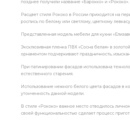
позднее получили название «Барокко» и «Рококо».
Расцвет стиля Рококо в России приходится на пе
ХОЧУ ПОДАРОК
роспись по белому или светлому, цветному левкас
Доступно вращений: 1
Представленная модель мебели для кухни «Елизав
Эксклюзивная пленка ПВХ «Сосна белая» в золотой
вия акции
орнаментом подчеркивают праздничность, изыскан
При патинировании фасадов использована техноло
естественного старения.
Использование нежного белого цвета фасадов в ко
утонченность данной модели.
В стиле «Рококо» важное место отводилось личном
своей функциональностью сделает процесс приго