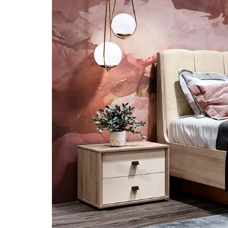
Й МЕБЕЛЬ
УТИ!
арок просто
в колесо
ОДАРОК
ращений: 1