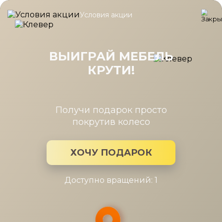
Условия акции
Главная
/
Коллекция
/
Arta гостиная
Arta гостиная
ВЫИГРАЙ МЕБЕЛЬ
КРУТИ!
Производитель:
Дятьково
Коллекция мебели: Arta гостиная
Получи подарок просто
покрутив колесо
ХОЧУ ПОДАРОК
Доступно вращений: 1