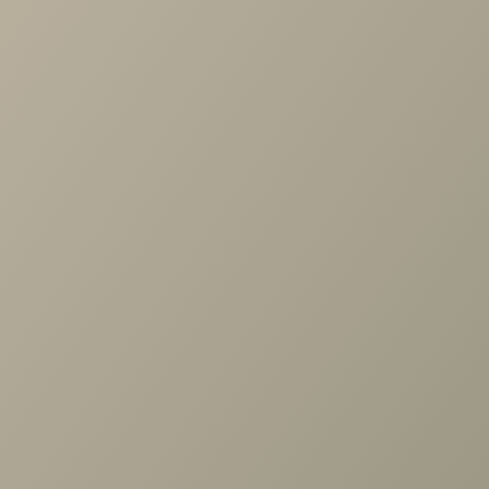
Диван угловой Арти с
Диван Арти
оттоманкой
от
85 400 руб.
от
71 700 руб.
В КОРЗИНУ
В КОРЗИНУ
Общая стоимость
0 руб.
Общая стоимость
0 руб.
Задать вопрос
Проконсультируем и ответим на все вопросы
по выбору мебели!
Задать вопрос