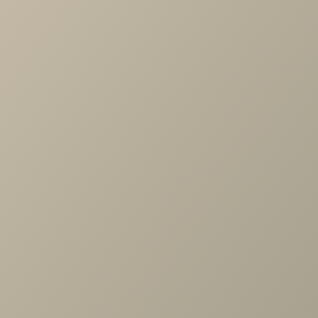
Разделы с товарами Arti диван
frendom
Диваны
Товары