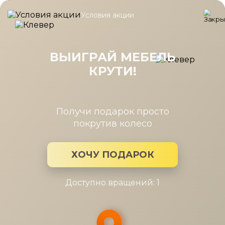
Условия акции
Главная
/
Коллекция
/
Arti диван frendom
Arti диван frendom
ВЫИГРАЙ МЕБЕЛЬ
КРУТИ!
Производитель:
Frendom
Коллекция мебели: Arti диван frendom
Получи подарок просто
покрутив колесо
ХОЧУ ПОДАРОК
Доступно вращений: 1