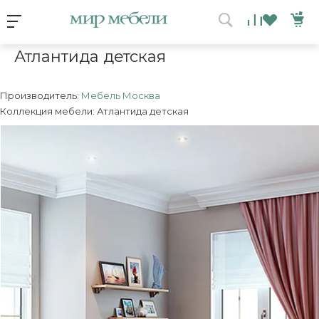
Условия акции
Главная
/
Коллекция
/
Атлантида детская
Атлантида детская
ВЫИГРАЙ МЕБЕЛЬ
КРУТИ!
Производитель:
Мебель Москва
Коллекция мебели: Атлантида детская
Получи подарок просто
покрутив колесо
ХОЧУ ПОДАРОК
Доступно вращений: 1