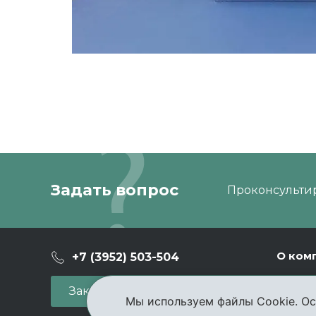
Задать вопрос
Проконсультир
О ком
+7 (3952) 503-504
Ваканс
Заказать звонок
Мы используем файлы Cookie. Ос
Новост