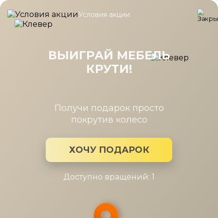
Условия акции
Главная
/
Коллекция
/
Camilla гостиная
Camilla гостиная
ВЫИГРАЙ МЕБЕЛЬ
КРУТИ!
Производитель:
Шатура
Коллекция мебели: Camilla гостиная
Получи подарок просто
покрутив колесо
ХОЧУ ПОДАРОК
Доступно вращений: 1