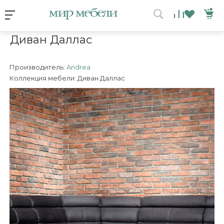
Условия акции
Главная
/
Коллекция
/
Диван Даллас
Диван Даллас
ВЫИГРАЙ МЕБЕЛЬ
КРУТИ!
Производитель:
Andrea
Коллекция мебели: Диван Даллас
Получи подарок просто
покрутив колесо
ХОЧУ ПОДАРОК
Доступно вращений: 1