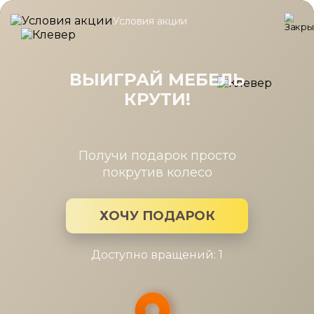
Условия акции
Главная
/
Коллекция
/
Elegante прихожая
Elegante прихожая
ВЫИГРАЙ МЕБЕЛЬ
КРУТИ!
Производитель:
Дятьково
Коллекция мебели: Elegante прихожая
Получи подарок просто
покрутив колесо
ХОЧУ ПОДАРОК
Доступно вращений: 1