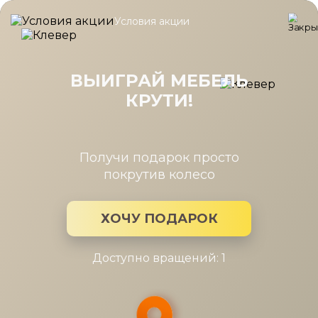
Условия акции
Главная
/
Коллекция
/
Elegante спальня
Elegante спальня
ВЫИГРАЙ МЕБЕЛЬ
КРУТИ!
Производитель:
Дятьково
Коллекция мебели: Elegante спальня
Получи подарок просто
покрутив колесо
ХОЧУ ПОДАРОК
Доступно вращений: 1