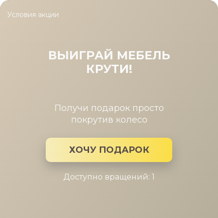
Условия акции
Главная
/
Коллекция
/
Este 2 спальня
Este 2 спальня
ВЫИГРАЙ МЕБЕЛЬ
КРУТИ!
Производитель:
Дятьково
Коллекция мебели: Este 2 спальня
Получи подарок просто
покрутив колесо
ХОЧУ ПОДАРОК
Доступно вращений: 1