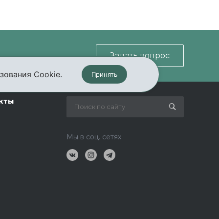
Задать вопрос
зования Cookie.
Принять
кты
Мы в соц. сетях