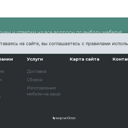
уем и ответим на все вопросы по выбору мебели!
таваясь на сайте, вы соглашаетесь с правилами исполь
пании
Услуги
Карта сайта
Конта
ии
Доставка
и
Сборка
Изготовление
мебели на заказ
ы