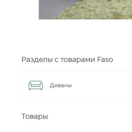
Разделы с товарами Faso
Диваны
ВЫИГРАЙ МЕБЕ
КРУТИ!
Товары
Получи подарок прост
покрутив колесо