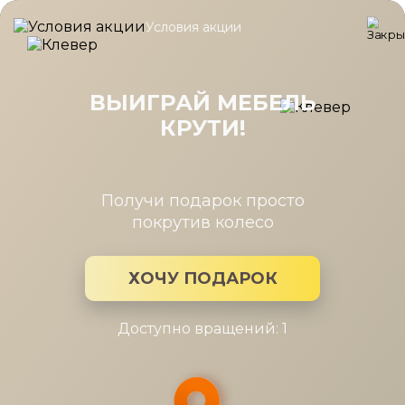
Условия акции
Главная
/
Коллекция
/
Кровать Клэр
Кровать Клэр
ВЫИГРАЙ МЕБЕЛЬ
КРУТИ!
Производитель:
Costa Bella
Коллекция мебели: Кровать Клэр
Получи подарок просто
покрутив колесо
ХОЧУ ПОДАРОК
Доступно вращений: 1