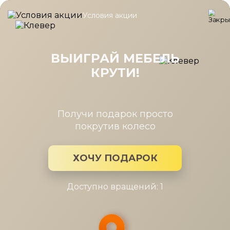
Условия акции
Главная
/
Коллекция
/
Диван Мюнхен
Диван Мюнхен
ВЫИГРАЙ МЕБЕЛЬ
КРУТИ!
Производитель:
Andrea
Коллекция мебели: Диван Мюнхен
Получи подарок просто
покрутив колесо
ХОЧУ ПОДАРОК
Доступно вращений: 1