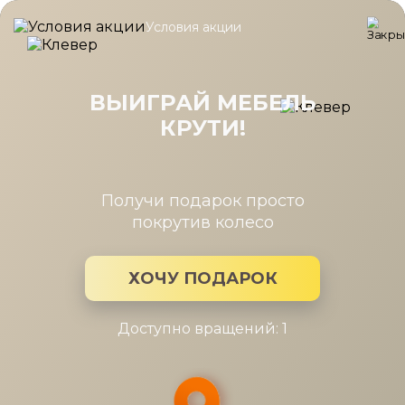
Условия акции
Главная
/
Коллекция
/
Napoli спальня
Napoli спальня
ВЫИГРАЙ МЕБЕЛЬ
КРУТИ!
Производитель:
Дятьково
Коллекция мебели: Napoli спальня
Получи подарок просто
покрутив колесо
ХОЧУ ПОДАРОК
Доступно вращений: 1