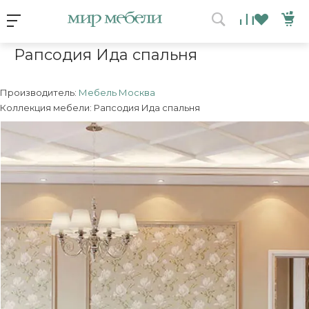
Условия акции
Главная
/
Коллекция
/
Рапсодия Ида спальня
Рапсодия Ида спальня
ВЫИГРАЙ МЕБЕЛЬ
КРУТИ!
Производитель:
Мебель Москва
Коллекция мебели: Рапсодия Ида спальня
Получи подарок просто
покрутив колесо
ХОЧУ ПОДАРОК
Доступно вращений: 1