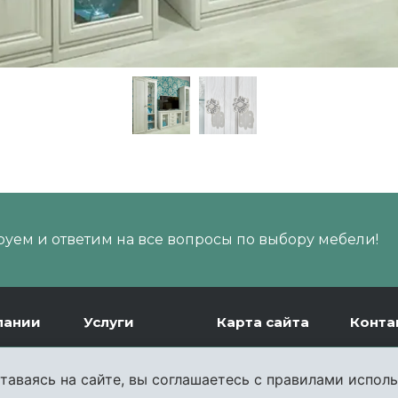
уем и ответим на все вопросы по выбору мебели!
пании
Услуги
Карта сайта
Конта
ии
Доставка
таваясь на сайте, вы соглашаетесь с правилами исполь
и
Сборка