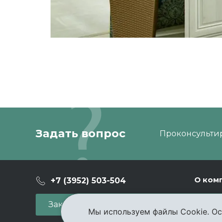
Задать вопрос
Проконсультир
О ком
+7 (3952) 503-504
Ваканс
Заказать звонок
Мы используем файлы Cookie. Ос
Новост