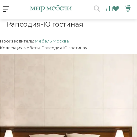
Условия акции
Главная
/
Коллекция
/
Рапсодия-Ю гостиная
Рапсодия-Ю гостиная
ВЫИГРАЙ МЕБЕЛЬ
КРУТИ!
Производитель:
Мебель Москва
Коллекция мебели: Рапсодия-Ю гостиная
Получи подарок просто
покрутив колесо
ХОЧУ ПОДАРОК
Доступно вращений: 1