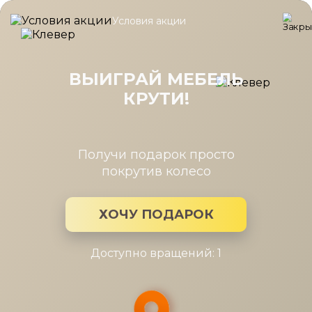
Условия акции
Главная
/
Коллекция
/
Rimini белый прихожая
Rimini белый прихожая
ВЫИГРАЙ МЕБЕЛЬ
КРУТИ!
Производитель:
Шатура
Коллекция мебели: Rimini белый прихожая
Получи подарок просто
покрутив колесо
ХОЧУ ПОДАРОК
Доступно вращений: 1