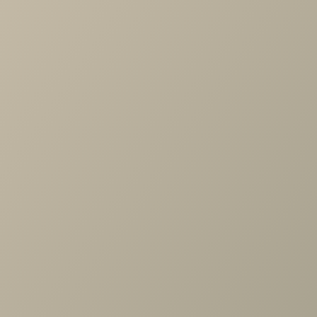
Разделы с товарами Rimini белый
прихожая
Шкафы
Тумбы
Товары