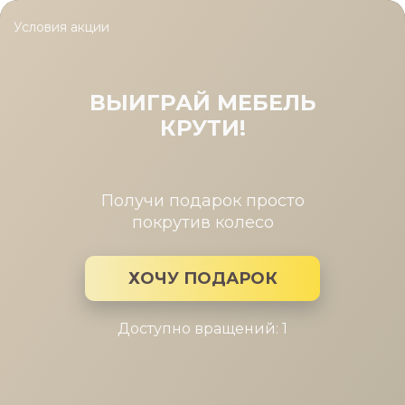
Условия акции
Главная
/
Коллекция
/
Shaggy
Shaggy
ВЫИГРАЙ МЕБЕЛЬ
КРУТИ!
Производитель:
Frendom
Коллекция мебели: Shaggy
Получи подарок просто
покрутив колесо
ХОЧУ ПОДАРОК
Доступно вращений: 1