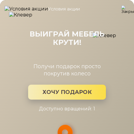
Условия акции
Главная
/
Коллекция
/
Solo гостиная
Solo гостиная
ВЫИГРАЙ МЕБЕЛЬ
КРУТИ!
Производитель:
Мебель Москва
Коллекция мебели: Solo гостиная
Получи подарок просто
покрутив колесо
ХОЧУ ПОДАРОК
Доступно вращений: 1