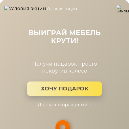
Условия акции
Главная
/
Коллекция
/
Стол Dikline SKF120
Стол Dikline SKF120
ВЫИГРАЙ МЕБЕЛЬ
КРУТИ!
Производитель:
ДИК
Коллекция мебели: Стол Dikline SKF120
Получи подарок просто
Разделы с товарами Стол Dikline
покрутив колесо
SKF120
ХОЧУ ПОДАРОК
Столы обеденные
Доступно вращений: 1
Товары