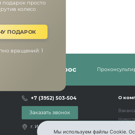
Получи подарок просто
покрутив колесо
ХОЧУ ПОДАРОК
Доступно вращений: 1
Задать вопрос
акции
Проконсультир
О ком
+7 (3952) 503-504
Ваканс
Заказать звонок
Новост
г. Иркутск, ул. Партизанская, 56
Отзывы
Мы используем файлы Cookie. Ос