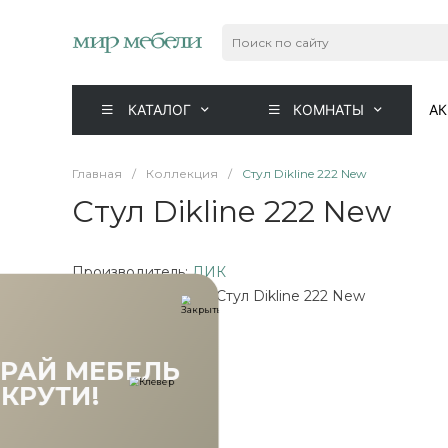
КАТАЛОГ
КОМНАТЫ
А
Главная
/
Коллекция
/
Стул Dikline 222 New
Стул Dikline 222 New
Производитель:
ДИК
Коллекция мебели: Стул Dikline 222 New
ВЫИГРАЙ МЕБЕЛЬ
КРУТИ!
Товары