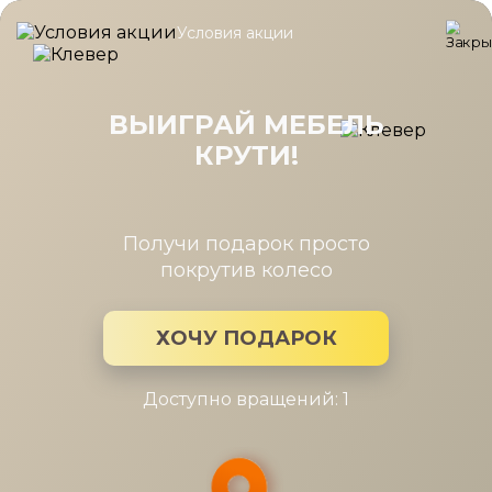
Условия акции
Главная
/
Коллекция
/
Стул Райнер
Стул Райнер
ВЫИГРАЙ МЕБЕЛЬ
КРУТИ!
Производитель:
Коллекция мебели: Стул Райнер
Получи подарок просто
покрутив колесо
ХОЧУ ПОДАРОК
Доступно вращений: 1