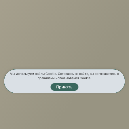
О компании
Вакансии
Новости
Отзывы
Бренды
Услуги
Мы используем файлы Cookie. Оставаясь на сайте, вы соглашаетесь с
правилами использования Cookie.
Карта сайта
Принять
Контакты