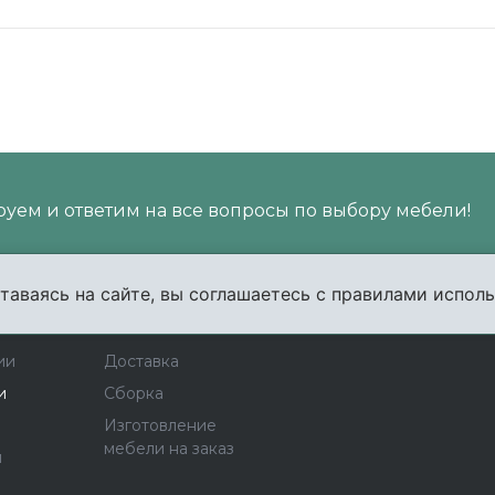
уем и ответим на все вопросы по выбору мебели!
таваясь на сайте, вы соглашаетесь с правилами исполь
пании
Услуги
Карта сайта
Конта
ии
Доставка
и
Сборка
Изготовление
мебели на заказ
ы