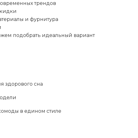
 современных трендов
скидки
атериалы и фурнитура
и
ожем подобрать идеальный вариант
я здорового сна
модели
 комоды в едином стиле