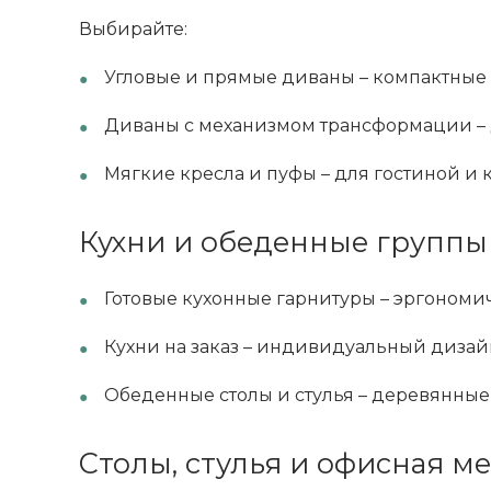
Выбирайте:
Угловые и прямые диваны – компактные
Диваны с механизмом трансформации – 
ВЫИГРАЙ МЕБЕЛЬ
КРУТИ!
Мягкие кресла и пуфы – для гостиной и 
Получи подарок просто
Кухни и обеденные группы
покрутив колесо
Готовые кухонные гарнитуры – эргономи
ХОЧУ ПОДАРОК
Кухни на заказ – индивидуальный дизай
Обеденные столы и стулья – деревянные
Доступно вращений: 1
Столы, стулья и офисная м
ии