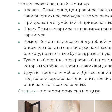
Что включает спальный гарнитур
Кровать. Безусловно, центральное звено
зависят отличное самочувствие человека
Прикроватные тумбочки. В прикроватных
ВЫИГРАЙ МЕБЕЛЬ
КРУТИ!
Шкаф. Если в квартире не планируется 
гарнитура.
Комод. Комод является очень удобной, 
Получи подарок просто
открытые полки и ящики с распахивающи
покрутив колесо
одежду, но и ценные бумаги, различную
Туалетный столик - это красивый и прак
которым удобно наносить макияж и дела
ХОЧУ ПОДАРОК
Другие предметы мебели. Для создания 
под телевизор, стеллаж для книг, полки
отличается от всех остальных.
Доступно вращений: 1
Спальня
– это территория сна и отдыха.