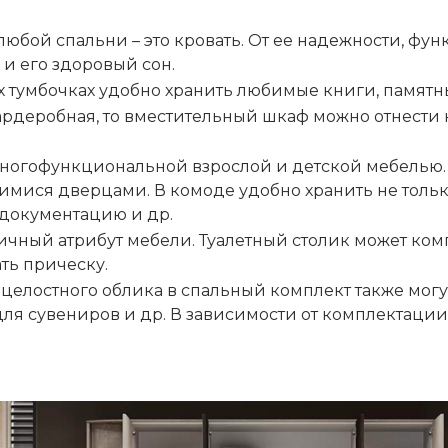
 любой спальни – это кровать. От ее надежности, фу
 и его здоровый сон.
 тумбочках удобно хранить любимые книги, памятны
гардеробная, то вместительный шкаф можно отнести
многофункциональной взрослой и детской мебелью.
мися дверцами. В комоде удобно хранить не тольк
 документацию и др.
тичный атрибут мебели. Туалетный столик может ком
ть прическу.
целостного облика в спальный комплект также могу
 для сувениров и др. В зависимости от комплектаци