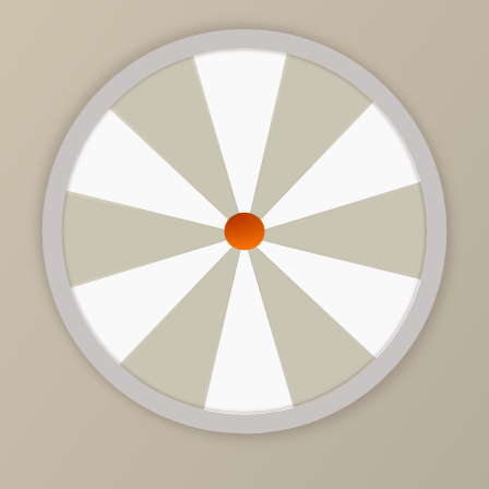
утром, со свежим букетом полевых цветов.
Для отделки используются натуральные материалы,
например для пола - деревянный паркет, ламинат или
линолеум “под дерево”, однотонная керамическая плитк
естественных цветов, для стен - декоративная штукатурк
или бумажные обои в полоску, клетку, цветочек. Миниму
глянцевых, хромированных и пластиковых поверхностей.
Цветовая гамма подразумевает использование спокойн