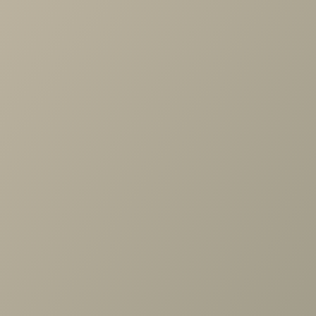
Окружив себя интерьером с элементами кантри вы буде
отдыхать и чувствовать себя расслабленно и спокойно. В
стиле кантри, как правило, оформляются загородные дом
дачи, но никто не запретит вам использовать стиль кантр
в обычной городской квартире. Кухня, спальня, гостиная,
детская комната или рабочий кабинет, выполненные с
элементами деревенского душевного стиля подарят
размеренное спокойствие и гармонию.
Компания “Ангстрем” (г.Воронеж) представляет вашему
вниманию эксклюзивную линейку "Кантри", в которой
представлены спальня, гостиная, библиотека и
подростковая коллекция. Светлая древесная текстура
мебели “Валенсия” добавит лёгкости, света и впишется в
любой интерьер. Ждём вас в наших уютных салонах.