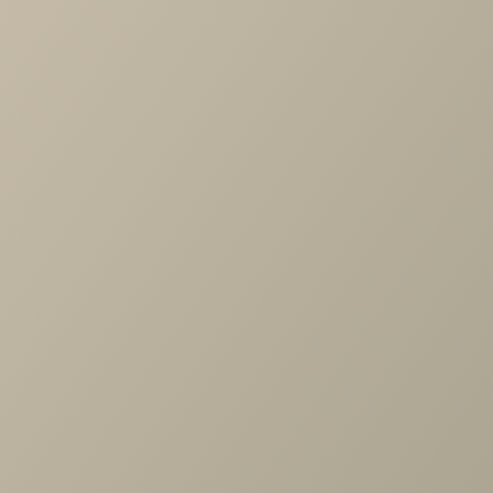
оттенков приглушённой тональности - бежевого,
песочного, коричневого, оливкового, без ярких акцентов
контрастов.
Текстилю в стиле кантри уделяется особое внимание, он
используется в большом количестве. Обратите внимани
на натуральные ткани, такие как хлопок, лён, гобелен,
шерсть. Занавески, накидки, подушки, пледы, одеяла,
салфетки добавят уюта. Фаворитами стиля являются
цветочные и растительные принты, клетка, горох,
предпочтительны светлые оттенки, например желтые,
голубые, лавандовые.
Мебель используется без вычурностей, простых понятн
форм.