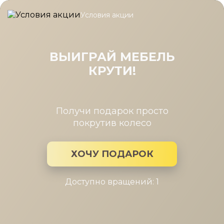
Условия акции
Главная
/
Новости Мира мебели
/
Уютное кантри
Уютное кантри
ВЫИГРАЙ МЕБЕЛЬ
КРУТИ!
24 мая 2018
Что вы знаете о стиле кантри? В переводе с английского,
“кантри” означает "деревня”, данный стиль
Получи подарок просто
характеризуется как "деревенский"
покрутив колесо
Что вы знаете о стиле кантри? В переводе с английского,
“кантри” означает "деревня”, данный стиль
ХОЧУ ПОДАРОК
характеризуется как "деревенский. Какие его
особенноcти и узнаваемые черты? Простота, уют,
душевный комфорт, отсутствие суеты, спокойствие. Этот
Доступно вращений: 1
стиль как напоминание о ежедневной суете, о том как
важно немного замедлиться, остаться наедине с собой, с
близкими людьми. Лично у меня данный стиль
ассоциируется с ароматом свежей выпечки, с солнечны